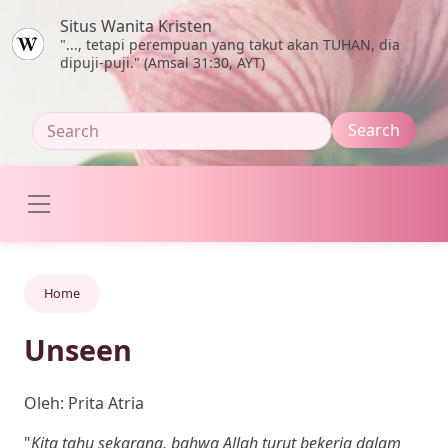
Skip to main content
Situs Wanita Kristen
"..., tetapi perempuan yang takut akan TUHAN, dia
dipuji-puji." (Amsal 31:30, AYT)
Home
Unseen
Oleh: Prita Atria
"
Kita tahu sekarang, bahwa Allah turut bekerja dalam