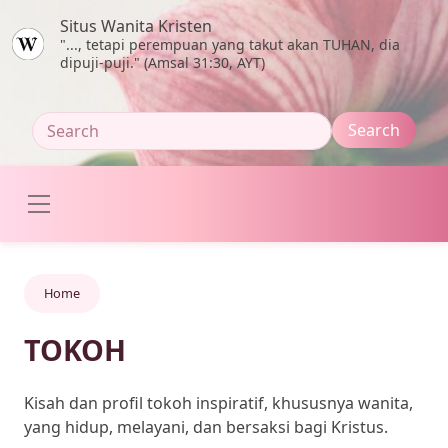
Skip to main content
Situs Wanita Kristen
"..., tetapi perempuan yang takut akan TUHAN, dia
dipuji-puji." (Amsal 31:30, AYT)
Home
TOKOH
Kisah dan profil tokoh inspiratif, khususnya wanita,
yang hidup, melayani, dan bersaksi bagi Kristus.