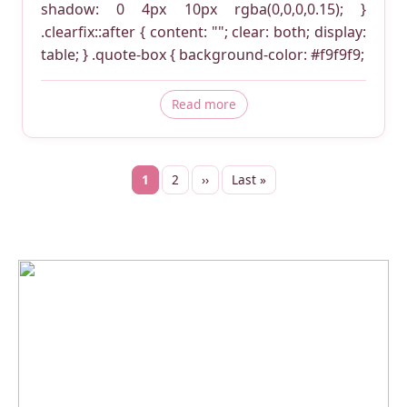
shadow: 0 4px 10px rgba(0,0,0,0.15); }
.clearfix::after { content: ""; clear: both; display:
table; } .quote-box { background-color: #f9f9f9;
about Evangeline Cory Booth
Read more
Current page
Page
Next page
Last page
1
2
››
Last »