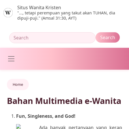
Skip to main content
Situs Wanita Kristen
"..., tetapi perempuan yang takut akan TUHAN, dia
dipuji-puji." (Amsal 31:30, AYT)
Home
Bahan Multimedia e-Wanita
Fun, Singleness, and God!
Ada banyak pertanyaan yang kerap