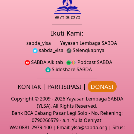
Ikuti Kami:
sabda_ylsa
Yayasan Lembaga SABDA
sabda_ylsa
Selengkapnya
SABDA Alkitab
Podcast SABDA
Slideshare SABDA
KONTAK
|
PARTISIPASI
|
DONASI
Copyright
© 2009 -
2026
Yayasan Lembaga SABDA
(YLSA).
All Rights Reserved.
Bank BCA Cabang Pasar Legi Solo - No. Rekening:
0790266579 - a.n. Yulia Oeniyati
WA:
0881-2979-100
| Email:
ylsa@sabda.org
| Situs: