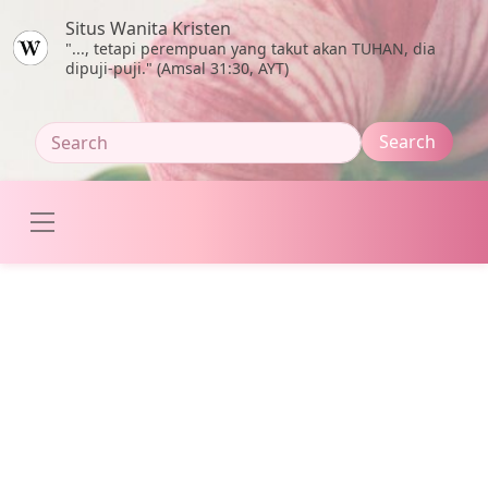
Skip to main content
Situs Wanita Kristen
"..., tetapi perempuan yang takut akan TUHAN, dia
dipuji-puji." (Amsal 31:30, AYT)