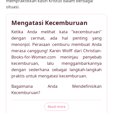
mempraktikkan kasih Kristus dalam berbagai
situasi.
Mengatasi Kecemburuan
Ketika Anda melihat kata "kecemburuan"
dengan cermat, ada hal penting yang
menonjol. Perasaan cemburu membuat Anda
merasa canggung! Karen Wolff dari Christian-
Books-for-Women.com meninjau penyebab
kecemburuan, lalu menggambarkannya
dengan sederhana sebagai langkah-langkah
praktis untuk mengatasi kecemburuan.
Bagaimana Anda Mendefinisikan
Kecemburuan?
about Mengatasi Kecemburu
Read more