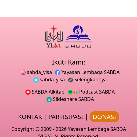
Ikuti Kami:
sabda_ylsa
Yayasan Lembaga SABDA
sabda_ylsa
Selengkapnya
SABDA Alkitab
Podcast SABDA
Slideshare SABDA
KONTAK
|
PARTISIPASI
|
DONASI
Copyright
© 2009 -
2026
Yayasan Lembaga SABDA
(YLSA).
All Rights Reserved.