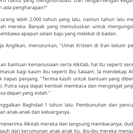
rti hantu yang mengintimidasi. Dari tengah-tengah kega
h ada pengharapan?"
kurang lebih 2.000 tahun yang lalu, namun tahun lalu m
mah mereka. Banyak yang memutuskan untuk mengungs
membawa apapun selain baju yang melekat di badan.
ja Anglikan, menuturkan, "Umat Kristen di Iran belum p
 bantuan kemanusiaan serta Alkitab, hal itu seperti sec
rmasuk bagi kaum ibu seperti Ibu Salaam. Ia mendekap Al
 napas panjang. "Terima kasih untuk bantuan yang diber
mi. Putra saya dapat kembali membaca dan mengingat janji-
sa depan yang indah."
nggalkan Baghdad 1 tahun lalu. Pembunuhan dan pencu
n anak-anak dan keluarganya.
menerima Alkitab mereka dan langsung membacanya, dud
jauh dari kerumunan anak-anak itu, ibu-ibu mereka meng