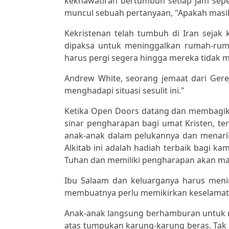
kekhawatiran bertumbuh setiap jam sepe
muncul sebuah pertanyaan, "Apakah masi
Kekristenan telah tumbuh di Iran sejak 
dipaksa untuk meninggalkan rumah-ru
harus pergi segera hingga mereka tidak 
Andrew White, seorang jemaat dari Gere
menghadapi situasi sesulit ini."
Ketika Open Doors datang dan membagikan
sinar pengharapan bagi umat Kristen, te
anak-anak dalam pelukannya dan menarik
Alkitab ini adalah hadiah terbaik bagi ka
Tuhan dan memiliki pengharapan akan ma
Ibu Salaam dan keluarganya harus meni
membuatnya perlu memikirkan keselamata
Anak-anak langsung berhamburan untuk 
atas tumpukan karung-karung beras. Tak 