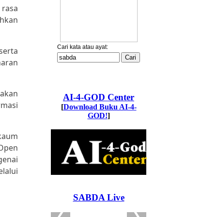
 rasa
ahkan
serta
naran
iakan
rmasi
 kaum
 Open
genai
lalui