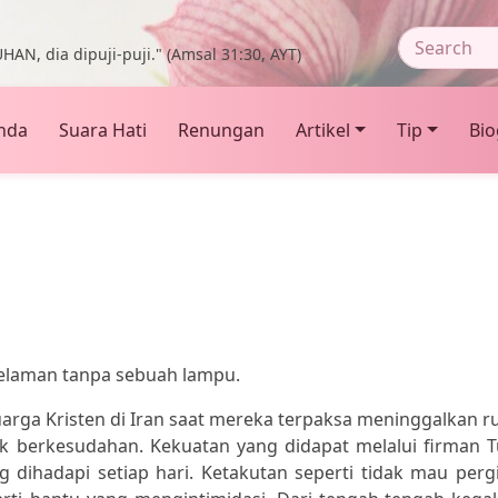
HAN, dia dipuji-puji." (Amsal 31:30, AYT)
nda
Suara Hati
Renungan
Artikel
Tip
Bio
kelaman tanpa sebuah lampu.
uarga Kristen di Iran saat mereka terpaksa meninggalkan 
k berkesudahan. Kekuatan yang didapat melalui firman 
g dihadapi setiap hari. Ketakutan seperti tidak mau perg