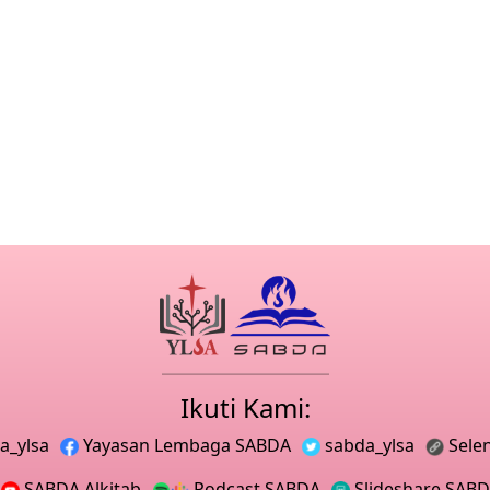
Ikuti Kami:
a_ylsa
Yayasan Lembaga SABDA
sabda_ylsa
Sele
SABDA Alkitab
Podcast SABDA
Slideshare SAB