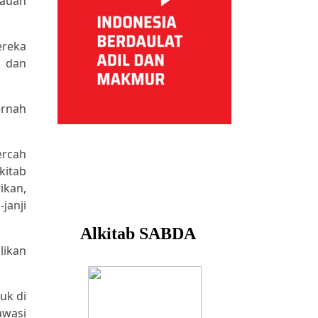
lauan
ereka
i dan
ernah
ercah
kitab
ikan,
janji
likan
uk di
awasi