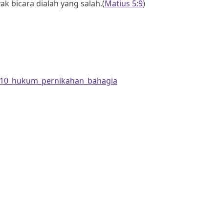
k bicara dialah yang salah.(
Matius 5:9
)
ip_10_hukum_pernikahan_bahagia