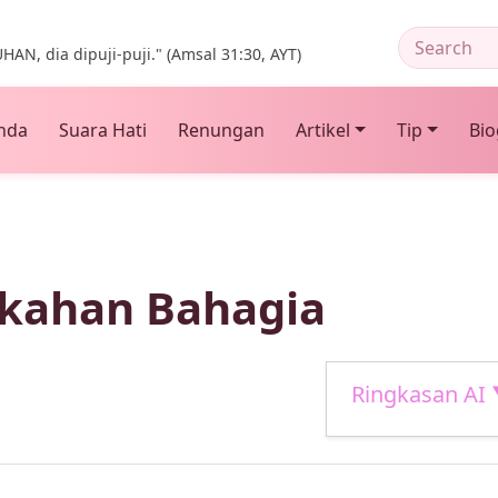
HAN, dia dipuji-puji." (Amsal 31:30, AYT)
nda
Suara Hati
Renungan
Artikel
Tip
Bio
kahan Bahagia
Ringkasan AI