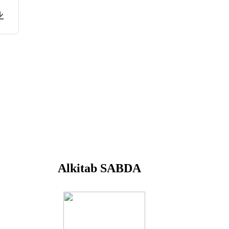
ings
Download