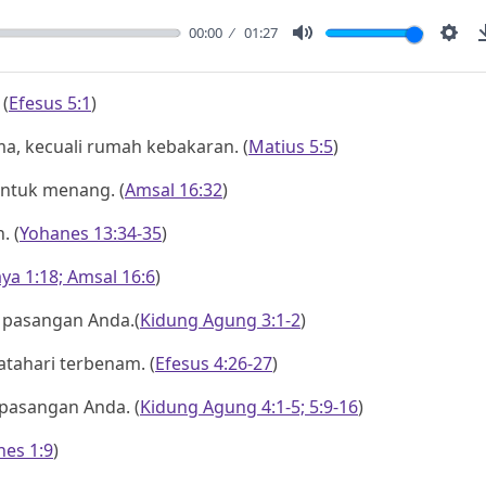
00:00
01:27
Mute
Sett
(
Efesus 5:1
)
a, kecuali rumah kebakaran. (
Matius 5:5
)
ntuk menang. (
Amsal 16:32
)
. (
Yohanes 13:34-35
)
ya 1:18; Amsal 16:6
)
n pasangan Anda.(
Kidung Agung 3:1-2
)
ahari terbenam. (
Efesus 4:26-27
)
pasangan Anda. (
Kidung Agung 4:1-5; 5:9-16
)
es 1:9
)