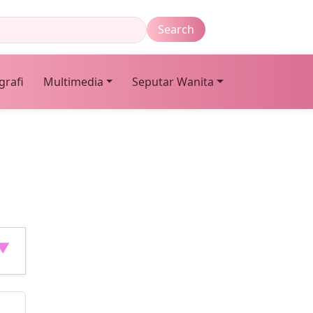
grafi
Multimedia
Seputar Wanita
 ▼