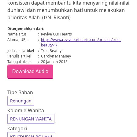
konsisten dapat membantu kita menyaring nilai-nilai
duniawi dan menumbuhkan hati untuk melakukan
prioritas Allah. (t/N. Risanti)
Diterjemahkan dari:
Nama situs
:
Revive Our Hearts
Alamat URL
:
https://www.reviveourhearts.com/articles/true-
beauty-1/
Judul asli artikel
:
True Beauty
Penulis artikel
:
Carolyn Mahaney
Tanggal akses
:
20 Januari 2015
Download Audio
Tipe Bahan
Renungan
Kolom e-Wanita
RENUNGAN WANITA
kategori
KEHIDUPAN ROHANI