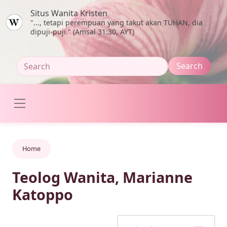
Skip to main content
Situs Wanita Kristen
"..., tetapi perempuan yang takut akan TUHAN, dia
dipuji-puji." (Amsal 31:30, AYT)
Home
Teolog Wanita, Marianne
Katoppo