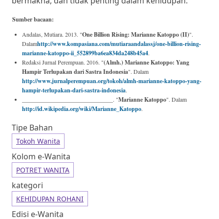
bermakna, dan tidak penting dalam kehidupan.
Sumber bacaan:
Andalas, Mutiara. 2013. "
One Billion Rising: Marianne Katoppo (II)
".
Dalam
http://www.kompasiana.com/mutiaraandalassj/one-billion-rising-
marianne-katoppo-ii_552899ba6ea834da248b45a4
.
Redaksi Jurnal Perempuan. 2016. "
(Almh.) Marianne Katoppo: Yang
Hampir Terlupakan dari Sastra Indonesia
". Dalam
http://www.jurnalperempuan.org/tokoh/almh-marianne-katoppo-yang-
hampir-terlupakan-dari-sastra-indonesia
.
_______________________________. "
Marianne Katoppo
". Dalam
http://id.wikipedia.org/wiki/Marianne_Katoppo
.
Tipe Bahan
Tokoh Wanita
Kolom e-Wanita
POTRET WANITA
kategori
KEHIDUPAN ROHANI
Edisi e-Wanita