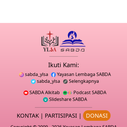
Ikuti Kami:
sabda_ylsa
Yayasan Lembaga SABDA
sabda_ylsa
Selengkapnya
SABDA Alkitab
Podcast SABDA
Slideshare SABDA
KONTAK
|
PARTISIPASI
|
DONASI
Copyright
© 2009 -
2026
Yayasan Lembaga SABDA